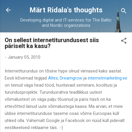
Skip to main content
Märt Ridala's thoughts
Developing digital and IT-services for The Baltic
and Nordic organizations
On sellest internetiturundusest siis
päriselt ka kasu?
-
January 05, 2010
Internetiturundus on tõsine hype olnud viimased kaks aastat.
Eesti kõvemad tegijad
Altex
,
Dreamgrow
ja
internetmarketing.ee
on teinud väga head tööd, huvitavaid seminare, koolitusi ja
turundusprojekte. Turundusrahva teadlikkus uutest
võimalustest on väga palju tõusnud ja päris hästi on ka
ettevõtted läinud uute võimalustega kaasa. Ma arvan, et meie
üldise internetiturunduse taseme osas võime Euroopas küll
uhked olla. Vähemalt Google ja Facebook on nüüd küll pidevalt
eestikeelseid reklaame täis. :-)