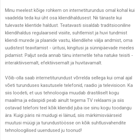
Minu meelest kõige rohkem on internetiturundus omal kohal kui
vaadelda teda kui üht osa kliendihaldusest. Nii tänaste kui
tulevaste klientide haldust. Teatavasti sisaldab traditsiooniline
kliendihaldus regulaarseid visiite, suhtlemist ja huvi tundmist
kliendi murede ja plaanide vastu, kliendilehe välja andmist, oma
uudistest teavitamist - üritusi, kingitusi ja sünnipäevade meeles
pidamist. Paljut seda annab tänu internetile teha natuke teisiti -
interaktiivsemalt, efektiivsemalt ja huvitavamalt.
Võib-olla saab internetiturundust võrrelda sellega kui omal ajal
võeti turunduses kasutusele telefonid, raadio ja televisioon. Ka
siis loodeti, et uus tehnoloogia muudab drastiliselt kogu
maailma ja edaspidi peab ainult tegema TV reklaami ja siis
ostavad telefoni teel kõik kliendid juba ise sinu kogu toodangu
ära. Kuigi päris nii muidugi ei läinud, siis märkimisväärseid
muutusi müügi ja turundustöösse on kõik suhtlusvahendite
tehnoloogilised uuendused ju toonud!