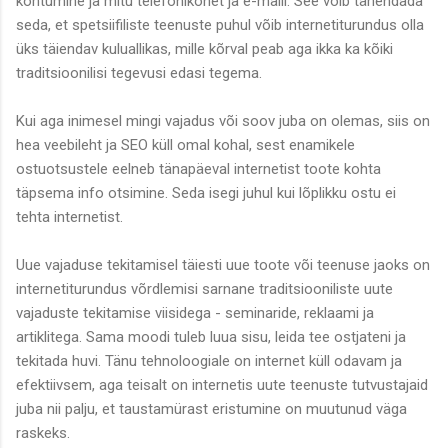
kohtumine ja mitu telefonikõnet ja e-maili. See võib tähendada
seda, et spetsiifiliste teenuste puhul võib internetiturundus olla
üks täiendav kuluallikas, mille kõrval peab aga ikka ka kõiki
traditsioonilisi tegevusi edasi tegema.
Kui aga inimesel mingi vajadus või soov juba on olemas, siis on
hea veebileht ja SEO küll omal kohal, sest enamikele
ostuotsustele eelneb tänapäeval internetist toote kohta
täpsema info otsimine. Seda isegi juhul kui lõplikku ostu ei
tehta internetist.
Uue vajaduse tekitamisel täiesti uue toote või teenuse jaoks on
internetiturundus võrdlemisi sarnane traditsiooniliste uute
vajaduste tekitamise viisidega - seminaride, reklaami ja
artiklitega. Sama moodi tuleb luua sisu, leida tee ostjateni ja
tekitada huvi. Tänu tehnoloogiale on internet küll odavam ja
efektiivsem, aga teisalt on internetis uute teenuste tutvustajaid
juba nii palju, et taustamürast eristumine on muutunud väga
raskeks.