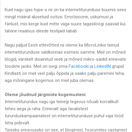
Kuid nagu igas hype-s nii on ka internetiturunduse buumis sees
mingil määral alusetuid ootusi. Emotsioone, uskumusi ja
fänlust, mis kerge kuid mitte väga suure tagasilöögi saavad kui
talvine reaalsus ideede testijaid tabab.
Nagu paljud Eesti ettevõtted nii oleme ka MicroLinkis teinud
internetiturunduse valdkonnas esimesi samme. Meil on mõned
blogid, värskelt disainitud veeb ja mõned mikro-saidid erinevate
toodete jaoks. Meil on isegi oma
Facebooki
ja
LinkedIN
grupid.
Kindlasti on meil veel palju õppida ja saaks palju paremini teha,
aga mõningane kogemus on meil juba olemas.
Oleme jõudnud järgmiste kogemusteni:
Internetiturundus nagu iga teinegi tegevus nõuab korralikult
tehes aega ja raha. Erinevalt aga tavalistest
turunduskampaaniatest on internetiturunduse puhul vaja tööd
teha pidevalt.
Teiseks erinevuseks on see, et blogimist, foorumites vastamist