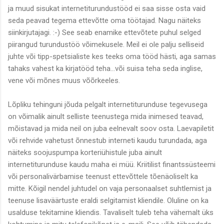
ja muud sisukat internetiturundustööd ei saa sisse osta vaid
seda peavad tegema ettevõtte oma töötajad. Nagu näiteks
siinkirjutajagi. :-) See seab enamike ettevõtete puhul selged
piirangud turundustöö võimekusele. Meil ei ole palju selliseid
juhte või tipp-spetsialiste kes teeks oma tööd hästi, aga samas
tahaks vahest ka kirjatööd teha...või suisa teha seda inglise,
vene või mõnes muus võõrkeeles.
Lõpliku tehinguni jõuda pelgalt internetiturunduse tegevusega
on võimalik ainult selliste teenustega mida inimesed teavad,
mõistavad ja mida neil on juba eelnevalt soov osta. Laevapiletit
või rehvide vahetust õnnestub interneti kaudu turundada, aga
näiteks soojuspumpa korteriühistule juba ainult
internetiturunduse kaudu maha ei müü. Kriitilist finantssüsteemi
või personalivärbamise teenust ettevõttele tõenäoliselt ka
mitte. Kõigil nendel juhtudel on vaja personaalset suhtlemist ja
teenuse lisaväärtuste eraldi selgitamist kliendile. Oluline on ka
usalduse tekitamine kliendis. Tavaliselt tuleb teha vähemalt üks