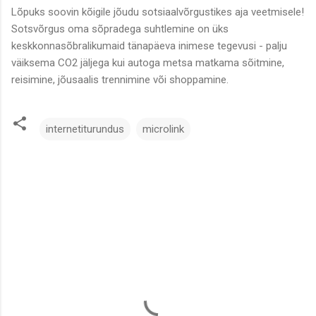
Lõpuks soovin kõigile jõudu sotsiaalvõrgustikes aja veetmisele!
Sotsvõrgus oma sõpradega suhtlemine on üks
keskkonnasõbralikumaid tänapäeva inimese tegevusi - palju
väiksema CO2 jäljega kui autoga metsa matkama sõitmine,
reisimine, jõusaalis trennimine või shoppamine.
internetiturundus
microlink
C
o
m
m
e
n
t
s