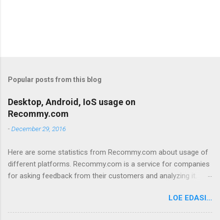
P
o
s
t
Popular posts from this blog
a
C
Desktop, Android, IoS usage on
o
Recommy.com
m
m
-
December 29, 2016
e
n
t
Here are some statistics from Recommy.com about usage of
different platforms. Recommy.com is a service for companies
for asking feedback from their customers and analyzing it.
Recommy works so that feedback requests are sent to the
LOE EDASI...
customers with an E-mail. The customers click on a link in the
E-mail and go to the Recommy webpage where they fill in the