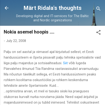
Skip to main content
Märt Ridala's thoughts
Developing digital and IT-services for The Baltic
and Nordic organizations
Nokia asemel hoopis ....
-
July 22, 2008
Palju on sel aastal ja viimasel ajal kirjutatud sellest, et Eesti
haridussüsteem ei õpeta piisavalt palju tehnika spetsialiste vaid
liiga palju majandus ja sotsiaalteadusi.
Siit
võib lugeda
Päevalehes ilmunud Tiia Randma vastavasisulist arvamuslugu.
Ma nõustun täielikult sellega, et Eesti haridussüsteem peaks
rohkem koolitama oskustöölisi ja rohkem keskenduma
tehniliste ainete õpetamisele. Kuid....
...optimistina arvan, et meil ei tasuks siiski ka praeguses
olukorras kurvalt nurka norutama jääda. Need sajad ärijuhid ja
majandusinimesed on ju tublid inimesed. Tehnilist oskusteavet