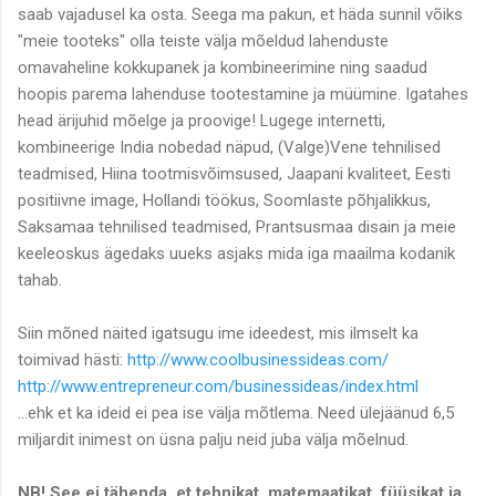
saab vajadusel ka osta. Seega ma pakun, et häda sunnil võiks
"meie tooteks" olla teiste välja mõeldud lahenduste
omavaheline kokkupanek ja kombineerimine ning saadud
hoopis parema lahenduse tootestamine ja müümine. Igatahes
head ärijuhid mõelge ja proovige! Lugege internetti,
kombineerige India nobedad näpud, (Valge)Vene tehnilised
teadmised, Hiina tootmisvõimsused, Jaapani kvaliteet, Eesti
positiivne image, Hollandi töökus, Soomlaste põhjalikkus,
Saksamaa tehnilised teadmised, Prantsusmaa disain ja meie
keeleoskus ägedaks uueks asjaks mida iga maailma kodanik
tahab.
Siin mõned näited igatsugu ime ideedest, mis ilmselt ka
toimivad hästi:
http://www.coolbusinessideas.com/
http://www.entrepreneur.com/businessideas/index.html
...ehk et ka ideid ei pea ise välja mõtlema. Need ülejäänud 6,5
miljardit inimest on üsna palju neid juba välja mõelnud.
NB! See ei tähenda, et tehnikat, matemaatikat, füüsikat ja