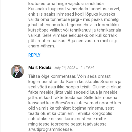
lootuses oma hinge vajadusi rahuldada.
n
Kui saaks tuupimist vähendada tunnetuse arvel,
ehk siis saaks inimesed kooli lõpuks küpseks
t
valida oma tunnetuse järgi - mis peaks mõnelgi
s
juhul tähendama ka tegemisehuvi ja loomulikku
kutseõppe valikut või tehnikahuvi ja tehnikaeriala
valikut. Selle viimase eelduseks on küll korralik
põhi matemaatikas. Aga see vast on meil niigi
enam-vähem.
REPLY
Märt Ridala
July 26, 2008 at 2:47 PM
Täitsa õige kommentaar. Võin seda omast
kogemusest öelda. Käisin keskkoolis Soomes ja
seal võeti asja ikka hoopis teisiti. Oluline ei olnud
fakte meelde jätta vaid seoseid luua ja meelde
jätta, et kust fakte teada sai. Selle tulemusena
kasvasid ka mõnevõrra elutervemad noored kes
olid valmis ka tehnikat õppima minema, sest
teada oli, et ka Otaniemi Tehnika Kõrgkoolis
suhtutakse neisse kui inimestesse mitte
mingitesse teoreeme peast teadvatesse
arvutiprogrammidesse.