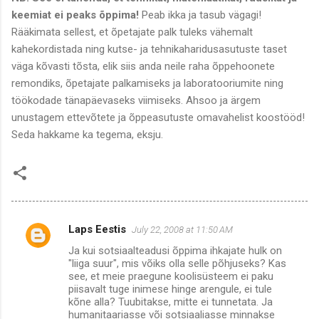
keemiat ei peaks õppima!
Peab ikka ja tasub vägagi!
Rääkimata sellest, et õpetajate palk tuleks vähemalt
kahekordistada ning kutse- ja tehnikaharidusasutuste taset
väga kõvasti tõsta, elik siis anda neile raha õppehoonete
remondiks, õpetajate palkamiseks ja laboratooriumite ning
töökodade tänapäevaseks viimiseks. Ahsoo ja ärgem
unustagem ettevõtete ja õppeasutuste omavahelist koostööd!
Seda hakkame ka tegema, eksju.
Laps Eestis
July 22, 2008 at 11:50 AM
C
Ja kui sotsiaalteadusi õppima ihkajate hulk on
o
"liiga suur", mis võiks olla selle põhjuseks? Kas
m
see, et meie praegune koolisüsteem ei paku
piisavalt tuge inimese hinge arengule, ei tule
m
kõne alla? Tuubitakse, mitte ei tunnetata. Ja
humanitaariasse või sotsiaaliasse minnakse
e