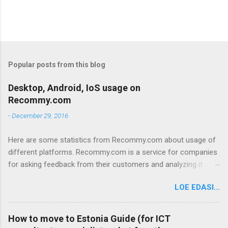
Popular posts from this blog
Desktop, Android, IoS usage on
Recommy.com
-
December 29, 2016
Here are some statistics from Recommy.com about usage of
different platforms. Recommy.com is a service for companies
for asking feedback from their customers and analyzing it.
Recommy works so that feedback requests are sent to the
LOE EDASI...
customers with an E-mail. The customers click on a link in the
E-mail and go to the Recommy webpage where they fill in the
questionnaire and give feedback to the company. So here are
How to move to Estonia Guide (for ICT
some general statistics about the platforms that people use to