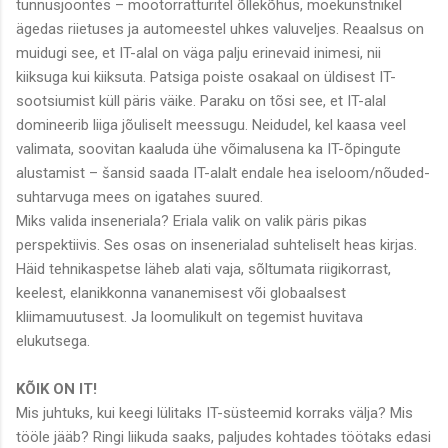
tunnusjoontes – mootorratturitel õllekõhus, moekunstnikel
ägedas riietuses ja automeestel uhkes valuveljes. Reaalsus on
muidugi see, et IT-alal on väga palju erinevaid inimesi, nii
kiiksuga kui kiiksuta. Patsiga poiste osakaal on üldisest IT-
sootsiumist küll päris väike. Paraku on tõsi see, et IT-alal
domineerib liiga jõuliselt meessugu. Neidudel, kel kaasa veel
valimata, soovitan kaaluda ühe võimalusena ka IT-õpingute
alustamist – šansid saada IT-alalt endale hea iseloom/nõuded-
suhtarvuga mees on igatahes suured.
Miks valida inseneriala? Eriala valik on valik päris pikas
perspektiivis. Ses osas on insenerialad suhteliselt heas kirjas.
Häid tehnikaspetse läheb alati vaja, sõltumata riigikorrast,
keelest, elanikkonna vananemisest või globaalsest
kliimamuutusest. Ja loomulikult on tegemist huvitava
elukutsega.
KÕIK ON IT!
Mis juhtuks, kui keegi lülitaks IT-süsteemid korraks välja? Mis
tööle jääb? Ringi liikuda saaks, paljudes kohtades töötaks edasi