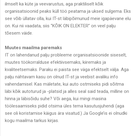
ilmselt ka küte ja veevarustus, aga praktiliselt kõik
organisatsioonid peaks küll töö peatama ja uksed sulgema. Eks
see võib üllatav olla, kui IT-st läbipõimunud meie igapäevane elu
on. Kui nii vaadata, siis “KÕIK ON ELEKTER” on veel palju
tõesem väide.
Muutes maailma paremaks
IT on lahendanud palju probleeme organisatsioonide siseselt,
muutes töökorralduse efektiivsemaks, kiiremaks ja
kvaliteetsemaks. Paraku ei paista see väga efektselt välja. Aga
palju nähtavam kasu on olnud IT-st ja veebist avaliku info
vahendamisel. Kas mäletate, kui auto ostmiseks pidi sõitma
läbi kõik autoturud ja -platsid ja alles seal said teada, milline on
hinna ja läbisõidu suhe? Või aega, kui mingi masina
töölesaamiseks pidid otsima üles tema kasutusjuhendi (aga
see oli koristamise käigus ära visatud.) Ja Google’is ei olnudki
kogu maailma tarkus kirjas.