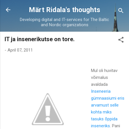
Skip to main content
Märt Ridala's thoughts
Developing digital and IT-services for The Baltic
and Nordic organizations
IT ja insenerikutse on tore.
-
April 07, 2011
Mul oli huvitav
võimalus
avaldada
Inseneeria
gümnaasiumi eris
arvamust selle
kohta miks
tasuks õppida
inseneriks
. Pani