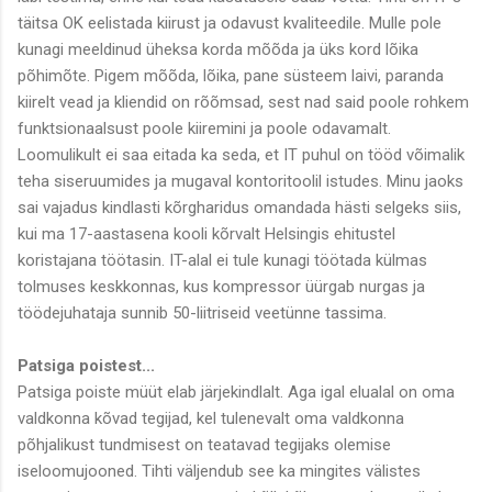
täitsa OK eelistada kiirust ja odavust kvaliteedile. Mulle pole
kunagi meeldinud üheksa korda mõõda ja üks kord lõika
põhimõte. Pigem mõõda, lõika, pane süsteem laivi, paranda
kiirelt vead ja kliendid on rõõmsad, sest nad said poole rohkem
funktsionaalsust poole kiiremini ja poole odavamalt.
Loomulikult ei saa eitada ka seda, et IT puhul on tööd võimalik
teha siseruumides ja mugaval kontoritoolil istudes. Minu jaoks
sai vajadus kindlasti kõrgharidus omandada hästi selgeks siis,
kui ma 17-aastasena kooli kõrvalt Helsingis ehitustel
koristajana töötasin. IT-alal ei tule kunagi töötada külmas
tolmuses keskkonnas, kus kompressor üürgab nurgas ja
töödejuhataja sunnib 50-liitriseid veetünne tassima.
Patsiga poistest...
Patsiga poiste müüt elab järjekindlalt. Aga igal elualal on oma
valdkonna kõvad tegijad, kel tulenevalt oma valdkonna
põhjalikust tundmisest on teatavad tegijaks olemise
iseloomujooned. Tihti väljendub see ka mingites välistes